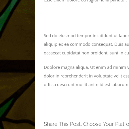
Sed do eiusmod tempor incididunt ut labore
aliquip ex ea commodo consequat. Duis aute 
occaecat cupidatat non proident, sunt in cu
Ddolore magna aliqua. Ut enim ad minim ve
dolor in reprehenderit in voluptate velit es
officia deserunt mollit anim id est laborum
Share This Post, Choose Your Platf