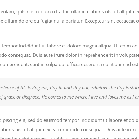
niam, quis nostrud exercitation ullamco laboris nisi ut aliquip
se cillum dolore eu fugiat nulla pariatur. Excepteur sint occaecat 
.
d tempor incididunt ut labore et dolore magna aliqua. Ut enim ad
do consequat. Duis aute irure dolor in reprehenderit in voluptate 
 non proident, sunt in culpa qui officia deserunt mollit anim id es
erience of his loving me, day in and day out, whether the day is storm
of grace or disgrace. He comes to me where I live and loves me as I a
ipiscing elit, sed do eiusmod tempor incididunt ut labore et do
aboris nisi ut aliquip ex ea commodo consequat. Duis aute irure d
 Excepteur sint occaecat cupidatat non proident, sunt in culpa qui