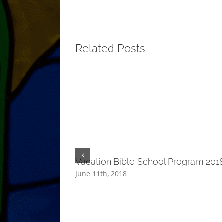
Related Posts
Vacation Bible School Program 201
June 11th, 2018
 Egg Hunt!