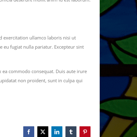
exercitation ullamco laboris nisi ut
 eu fugiat nulla pariatur. Excepteur sint
 ex ea commodo consequat. Duis aute irure
cupidatat non proident, sunt in culpa qui
Facebook
X
LinkedIn
Tumblr
Pinterest