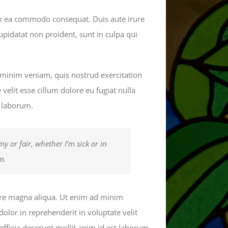
 ex ea commodo consequat. Duis aute irure
cupidatat non proident, sunt in culpa qui
 minim veniam, quis nostrud exercitation
velit esse cillum dolore eu fugiat nulla
t laborum.
y or fair, whether I’m sick or in
m.
lore magna aliqua. Ut enim ad minim
olor in reprehenderit in voluptate velit
 officia deserunt mollit anim id est laborum.