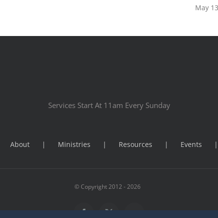
May 13
Services Start At 11am Every Sunday
About
Ministries
Resources
Events
© Copyright 2012 -
2026
Facebook
X
Flickr