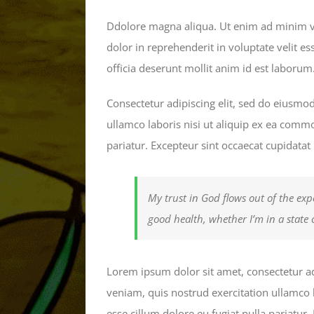
Ddolore magna aliqua. Ut enim ad minim ve
dolor in reprehenderit in voluptate velit es
officia deserunt mollit anim id est laborum
Consectetur adipiscing elit, sed do eiusmo
ullamco laboris nisi ut aliquip ex ea commo
pariatur. Excepteur sint occaecat cupidatat
My trust in God flows out of the exp
good health, whether I’m in a state 
Lorem ipsum dolor sit amet, consectetur ad
veniam, quis nostrud exercitation ullamco l
esse cillum dolore eu fugiat nulla pariatur.