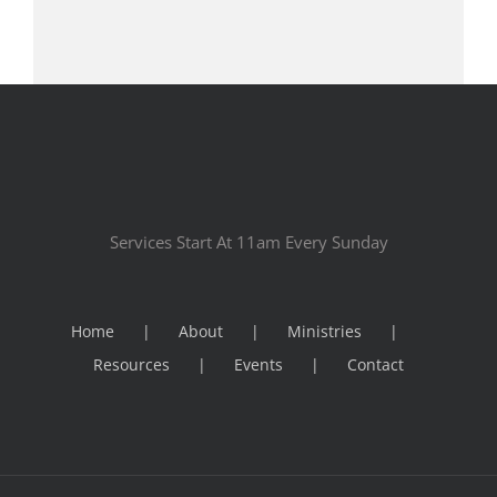
Services Start At 11am Every Sunday
Home
About
Ministries
Resources
Events
Contact